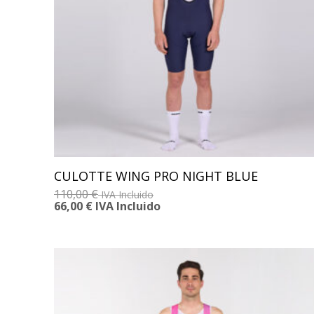
CULOTTE WING PRO NIGHT BLUE
110,00
€
IVA Incluido
66,00
€
IVA Incluido