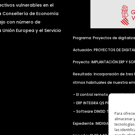
ctivos vulnerables en el
la Consellería de Economía
bajo con número de
Unión Europea y el Servicio
Programa: Proyectos de digitaliz
Actuación: PROYECTOS DE DIGITA
Proyecto: IMPLANTACIÓN ERP Y S
Resultado: Incorporación de tres 
ritmos habituales de nuestra em
– El control remoto de equipos a
– ERP INTEGRA QS PROFESSIONAL
– Software DIM3D TEAMS, para mej
Para ofrece
almacenar y
Expediente: IMDIGA/2021/302
tecnologías
las identifi