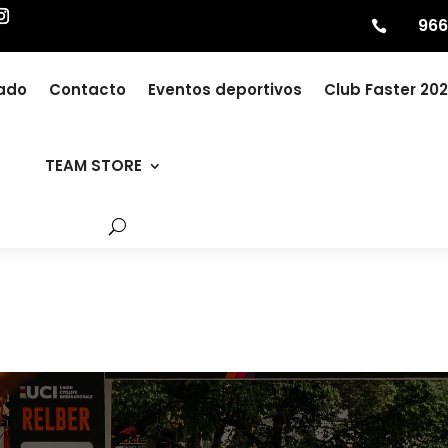
966

zado
Contacto
Eventos deportivos
Club Faster 20
TEAM STORE