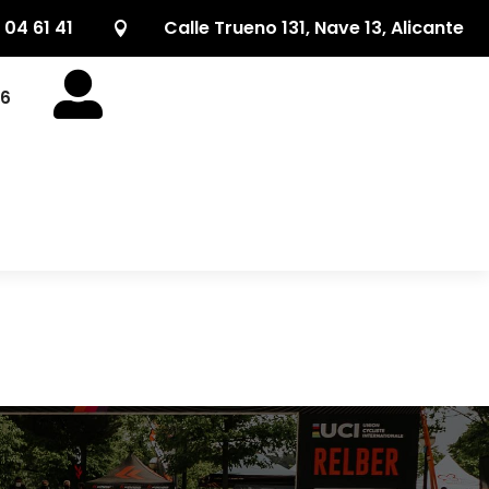
 04 61 41
Calle Trueno 131, Nave 13, Alicante


26