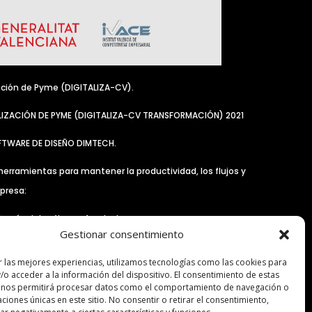
ación de Pyme (DIGITALIZA-CV).
LIZACIÓN DE PYME (DIGITALIZA-CV TRANSFORMACIÓN) 2021
OFTWARE DE DISEÑO DIMTECH.
herramientas para mantener la productividad, los flujos y
presa:
 través del software Anydesk.
Gestionar consentimiento
orar y optimizar el departamento de diseño y desarrollo.
r las mejores experiencias, utilizamos tecnologías como las cookies para
/o acceder a la información del dispositivo. El consentimiento de estas
 nos permitirá procesar datos como el comportamiento de navegación o
caciones únicas en este sitio. No consentir o retirar el consentimiento,