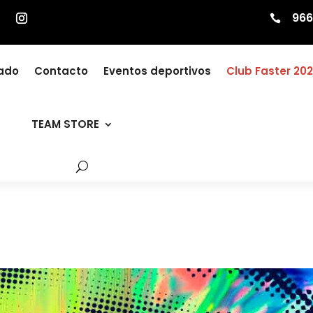
966

zado
Contacto
Eventos deportivos
Club Faster 20
TEAM STORE