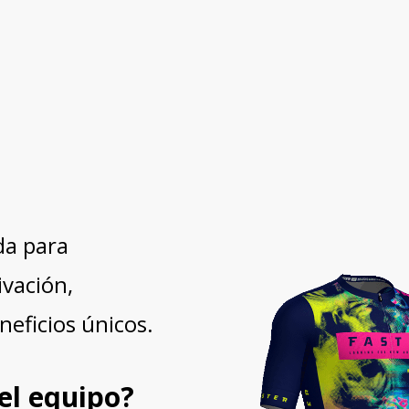
o al
da para
vación,
neficios únicos.
el equipo?