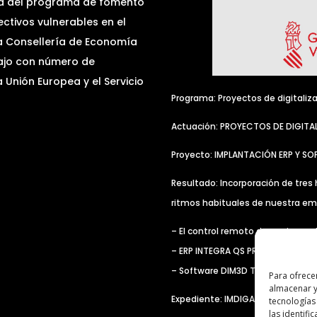
a del programa de fomento
ctivos vulnerables en el
la Consellería de Economía
bajo con número de
Unión Europea y el Servicio
Programa: Proyectos de digitaliz
Actuación: PROYECTOS DE DIGITA
Proyecto: IMPLANTACIÓN ERP Y S
Resultado: Incorporación de tres 
ritmos habituales de nuestra em
– El control remoto de equipos a
– ERP INTEGRA QS PROFESSIONAL
– Software DIM3D TEAMS, para mej
Para ofrece
almacenar y
Expediente: IMDIGA/2021/302
tecnologías
las identifi