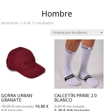
Hombre
Ordenado
Mostrando 1–8 de 17 resultados
por
los
últimos
GORRA URBAN
CALCETÍN PRIME 2.0
GRANATE
BLANCO
18,00
€
10,80
€
9,00
€
IVA Incluido
IVA Incluido
IVA Incluido
5,40
€
IVA Incluido