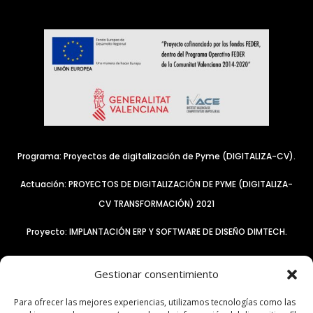
Programa: Proyectos de digitalización de Pyme (DIGITALIZA-CV).
Actuación: PROYECTOS DE DIGITALIZACIÓN DE PYME (DIGITALIZA-
CV TRANSFORMACIÓN) 2021
Proyecto: IMPLANTACIÓN ERP Y SOFTWARE DE DISEÑO DIMTECH.
Resultado: Incorporación de tres herramientas para mantener la
Gestionar consentimiento
productividad, los flujos y ritmos habituales de nuestra
empresa:
Para ofrecer las mejores experiencias, utilizamos tecnologías como las