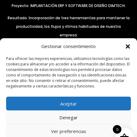
Proyecto: IMPLANTACIÓN ERP Y SOFTWARE DE DISEÑO DIMTECH.
Resultado: Incorporación de tres herramientas para mantener la
productividad, los flujos y ritmos habituales de nuestra
empresa:
Gestionar consentimiento
– El control remoto de equipos a través del software Anydesk.
– ERP INTEGRA QS PROFESSIONAL
Para ofrecer las mejores experiencias, utilizamos tecnologías como las
cookies para almacenar y/o acceder a la información del dispositivo. El
– Software DIM3D TEAMS, para mejorar y optimizar el
consentimiento de estas tecnologías nos permitirá procesar datos
departamento de diseño y desarrollo.
como el comportamiento de navegación o las identificaciones únicas
en este sitio. No consentir o retirar el consentimiento, puede afectar
Expediente: IMDIGA/2021/302
negativamente a ciertas características y funciones.
Importe: 18.954,00euros
Aceptar
Denegar
0
Ver preferencias
Copyright © 2026 | COAST CUSTOM WEAR