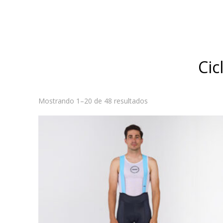
Cic
Ordenado
Mostrando 1–20 de 48 resultados
por
los
últimos