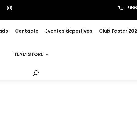
966

zado
Contacto
Eventos deportivos
Club Faster 20
TEAM STORE