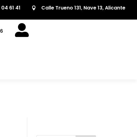
 04 61 41
Calle Trueno 131, Nave 13, Alicante


26