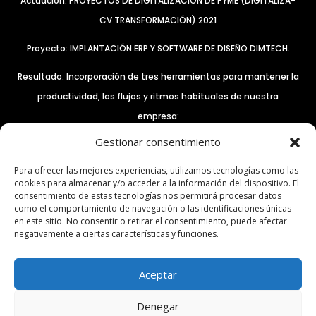
Actuación: PROYECTOS DE DIGITALIZACIÓN DE PYME (DIGITALIZA-
CV TRANSFORMACIÓN) 2021
Proyecto: IMPLANTACIÓN ERP Y SOFTWARE DE DISEÑO DIMTECH.
Resultado: Incorporación de tres herramientas para mantener la
productividad, los flujos y ritmos habituales de nuestra
empresa:
Gestionar consentimiento
– El control remoto de equipos a través del software Anydesk.
– ERP INTEGRA QS PROFESSIONAL
Para ofrecer las mejores experiencias, utilizamos tecnologías como las
cookies para almacenar y/o acceder a la información del dispositivo. El
– Software DIM3D TEAMS, para mejorar y optimizar el
consentimiento de estas tecnologías nos permitirá procesar datos
departamento de diseño y desarrollo.
como el comportamiento de navegación o las identificaciones únicas
en este sitio. No consentir o retirar el consentimiento, puede afectar
Expediente: IMDIGA/2021/302
negativamente a ciertas características y funciones.
Importe: 18.954,00euros
Aceptar
Denegar