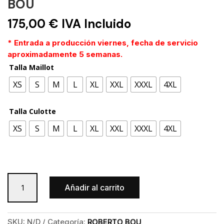
BOU
175,00
€
IVA Incluido
* Entrada a producción viernes, fecha de servicio
aproximadamente 5 semanas.
Talla Maillot
XS
S
M
L
XL
XXL
XXXL
4XL
Talla Culotte
XS
S
M
L
XL
XXL
XXXL
4XL
Conjunto
Añadir al carrito
INVIERNO
ROBERTO
BOU
SKU:
N/D
Categoría:
ROBERTO BOU