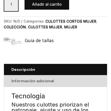
Añadir al carrito
corto
Supreme
Summer
SKU:
N/D
Categorías:
CULOTTES CORTOS MUJER
,
Black
COLECCIÓN
,
CULOTTES MUJER
,
MUJER
Mujer
cantidad
Guia de tallas
Descripción
Información adicional
Tecnología
Nuestros culottes priorizan el
patronaje, ajuste y uso de los