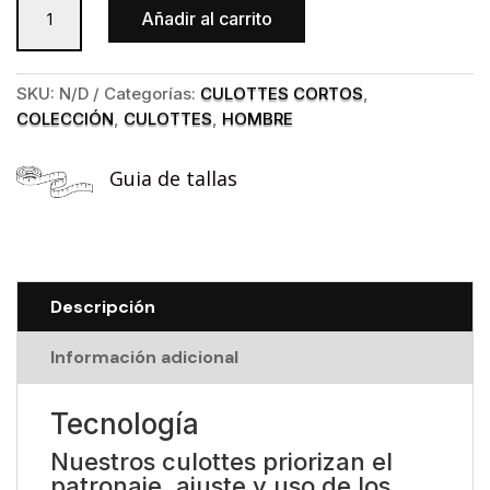
Añadir al carrito
Corto
Supreme
Summer
SKU:
N/D
Categorías:
CULOTTES CORTOS
,
GREY
COLECCIÓN
,
CULOTTES
,
HOMBRE
Chico
cantidad
Guia de tallas
Descripción
Información adicional
Tecnología
Nuestros culottes priorizan el
patronaje, ajuste y uso de los