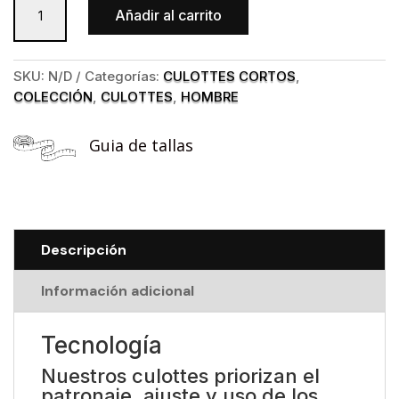
Añadir al carrito
corto
Supreme
Summer
SKU:
N/D
Categorías:
CULOTTES CORTOS
,
OCEAN
COLECCIÓN
,
CULOTTES
,
HOMBRE
Chico
cantidad
Guia de tallas
Descripción
Información adicional
Tecnología
Nuestros culottes priorizan el
patronaje, ajuste y uso de los