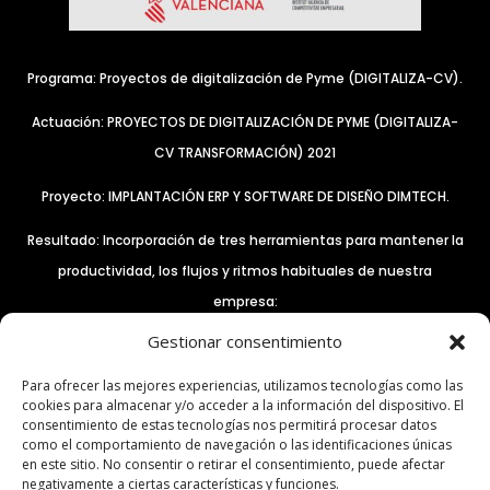
Programa: Proyectos de digitalización de Pyme (DIGITALIZA-CV).
Actuación: PROYECTOS DE DIGITALIZACIÓN DE PYME (DIGITALIZA-
CV TRANSFORMACIÓN) 2021
Proyecto: IMPLANTACIÓN ERP Y SOFTWARE DE DISEÑO DIMTECH.
Resultado: Incorporación de tres herramientas para mantener la
productividad, los flujos y ritmos habituales de nuestra
empresa:
Gestionar consentimiento
– El control remoto de equipos a través del software Anydesk.
– ERP INTEGRA QS PROFESSIONAL
Para ofrecer las mejores experiencias, utilizamos tecnologías como las
cookies para almacenar y/o acceder a la información del dispositivo. El
– Software DIM3D TEAMS, para mejorar y optimizar el
consentimiento de estas tecnologías nos permitirá procesar datos
departamento de diseño y desarrollo.
como el comportamiento de navegación o las identificaciones únicas
en este sitio. No consentir o retirar el consentimiento, puede afectar
Expediente: IMDIGA/2021/302
negativamente a ciertas características y funciones.